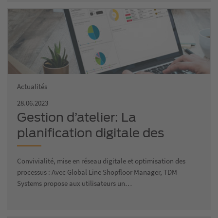
Actualités
28.06.2023
Gestion d’atelier: La
planification digitale des
processus réels ouvre la voie à
Convivialité, mise en réseau digitale et optimisation des
une nouvelle transparence dans
processus : Avec Global Line Shopfloor Manager, TDM
la production
Systems propose aux utilisateurs un…