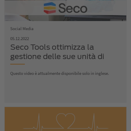
Social Media
05.12.2022
Seco Tools ottimizza la
gestione delle sue unità di
produzione con le soluzioni
Questo video è attualmente disponibile solo in inglese.
software TDM