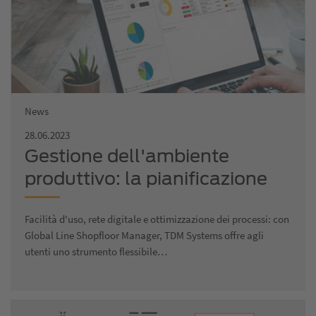
News
28.06.2023
Gestione dell'ambiente
produttivo: la pianificazione
digitale dei processi reali offre
Facilità d'uso, rete digitale e ottimizzazione dei processi: con
una nuova trasparenza nel
Global Line Shopfloor Manager, TDM Systems offre agli
settore manifatturiero
utenti uno strumento flessibile…