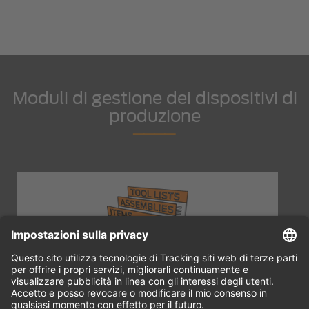
Moduli di gestione dei dispositivi di
produzione
Il TDM Modulo di Base costituisce il nucleo centrale…
Fe