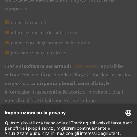
conoscete bene le sfide che un magazzino di utensili
comporta:
utensili mancanti
informazioni incerte sulle scorte
panoramica degli ordini e delle entrate
posizione degli utensili ecc.
Grazie al
software per armadi
TDMstoreasy
è possibile
entrare con facilità nel mondo della gestione degli utensili a
magazzino.
La dispensa utensili controllata
, le
informazioni trasparenti sulle scorte e i movimenti degli
utensili registrati digitalmente consentono
un'
ottimizzazione degli ordini
e una
riduzione al
minimo della ricerca degli utensili
. In combinazione con
TDM ScanEasy
, la soluzione di scansione mobile, le
prenotazioni degli utensili vengono registrate in modo