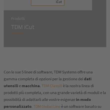
Prodotti
TDM iCut
Con le sue 5 linee di software, TDM Systems offre una
gamma completa di opzioni per la gestione dei
dati
utensili
e
macchina
.
TDM ClassiX
è la nostra linea di
prodotti più completa, con una grande varietà di moduli e la
possibilità di adattarli alle vostre esigenze
in modo
personalizzato
.
TDM Global Line
è un software basato su