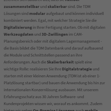
zusammenstellbar
und
skalierbar
sind. Die TDM
Lösungen sind
modular
aufgebaut und können individuell
kombiniert werden. Egal, mit welcher Strategie Sie die
Digitalisierung
in Ihrer Fertigung starten. Ob mit digitalen
Werkzeugdaten
und
3D-Zwillingen
im CAM-
Planungsbereich oder mit digitalem Lagermanagement -
die Basis bildet die TDM Datenbank und darauf aufbauend
die Module und Schnittstellen passend an ihre
Anforderungen. Auch die
Skalierbarkeit
spielt eine
wichtige Rolle: realisieren Sie Ihre
Digitalstrategie
und
starten mit einer kleinen Anwendung (TDM ist ab einer 1-
Platzlösung startbar) und bauen die Anwendung bis hin zur
internationalen Konzernlösung ausbauen. Mit unserem
Erfahrungsschatz aus 30 Jahren Software- und
Kundenprojekten wissen wir, worauf es ankommt. Zudem
bieten wir neben
On-Premise Lösungen
auch
mobile,