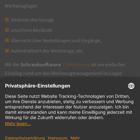
Werkzeuglager:
fehlende Werkzeuge
unsichere Bestände
Übersicht über Bestellungen und Eingänge,
Aufenthaltsort der Werkzeuge, etc.
Mit der
Schranksoftware
TDMstoreasy
ist ein einfacher
Einstieg rund um das Werkzeugmanagement im Lager
möglich.
Kontrollierte Werkzeugausgabe
, transparente
Bestände sowie digital erfasste Werkzeugbewegungen
ermöglichen ein
optimiertes Bestellwesen
und eine
Reduzierung der Werkzeugsuche
auf ein Minimum. In
Kombination mit
TDM ScanEasy
, der mobilen
Scannerlösung werden die Werkzeugbuchungen mobil auf
dem Shopfloor erfasst und Daten sind jederzeit abrufbar.