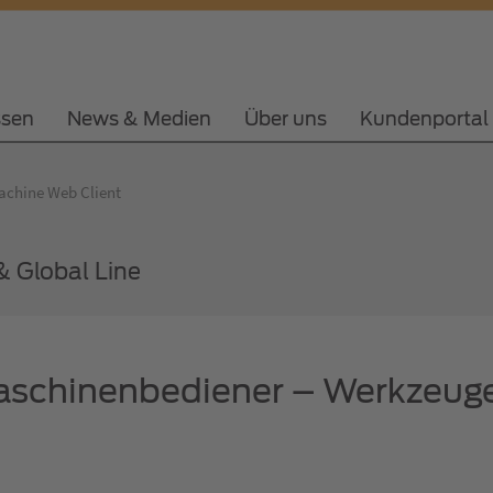
ssen
News & Medien
Über uns
Kundenportal
chine Web Client
 Global Line
Maschinenbediener – Werkzeug