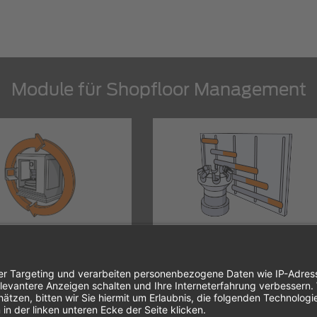
Module für Shopfloor Management
TDM Shopfloor Manager
Können Sie abschätzen, wie sich der
t das…
Mehr erfahren
Werkzeugbestand…
Mehr erfahren