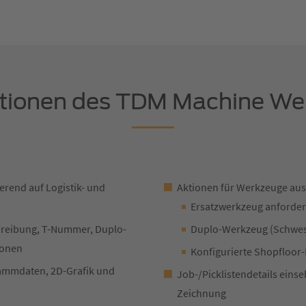
tionen des TDM Machine We
ierend auf Logistik- und
Aktionen für Werkzeuge aus
Ersatzwerkzeug anforde
chreibung, T-Nummer, Duplo-
Duplo-Werkzeug (Schwes
ionen
Konfigurierte Shopfloor
tammdaten, 2D-Grafik und
Job-/Picklistendetails eins
Zeichnung