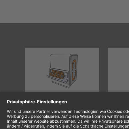
dul
Das TDM Lagermodul verfügt über alle
Das Modul 
Apps, um die…
Mehr erfahren
organisier