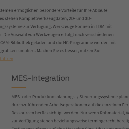
stemen ermöglichen besondere Vorteile für Ihre Abläufe.
ßt es stehen Komplettwerkzeugdaten, 2D- und 3D-
ungssysteme zur Verfügung. Werkzeuge können in TDM mit
. Die Auswahl von Werkzeugen erfolgt nach verschiedenen
ie CAM-Bibliothek geladen und die NC-Programme werden mit
rafiken simuliert. Machen Sie es besser, nutzen Sie
rfahren
MES-Integration
MES- oder Produktionsplanungs- / Steuerungssysteme plane
durchzuführenden Arbeitsoperationen auf die einzelnen Fer
Ressourcen berücksichtigt werden. Nur wenn Rohmaterial,
zur Verfügung stehen beziehungsweise termingerecht bereit
Fertigungsauftrags auf eine Maschine Sinn. Über entspreche