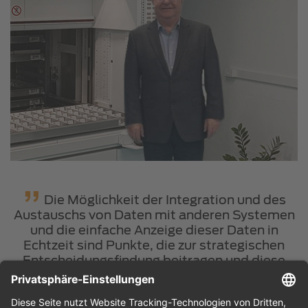
t
Die Möglichkeit der Integration und des
n
Austauschs von Daten mit anderen Systemen
und die einfache Anzeige dieser Daten in
a
Echtzeit sind Punkte, die zur strategischen
Entscheidungsfindung beitragen und diese
g
erheblich beschleunigen.
Joarez Brum