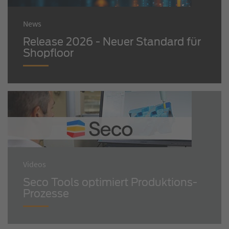
News
Release 2026 - Neuer Standard für
Shopfloor
Videos
Seco Tools optimiert Produktions-
Prozesse