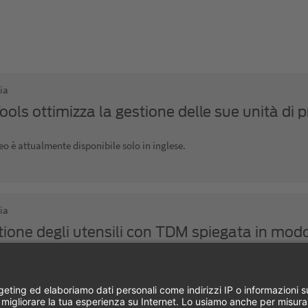
ia
ools ottimizza la gestione delle sue unità di 
are TDM
o è attualmente disponibile solo in inglese.
ia
tione degli utensili con TDM spiegata in mod
gli utensili TDM: Il video mostra come la gestione degli utensili TDM suppo