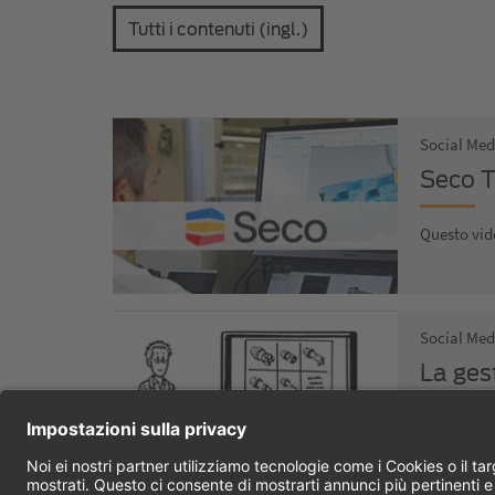
Tutti i contenuti (ingl.)
Social Med
Seco T
softw
Questo vide
Social Med
La ges
Gestione de
utensili…