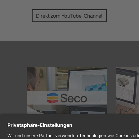
Direkt zum YouTube-Channel
Seco Tools optimiert das Management
Webinar-Re
seiner…
Mehr erfahren
Werkzeugm