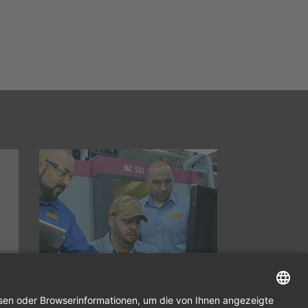
after
Sandvik Coromant findet hocheffizienten
Weg, um…
Mehr erfahren