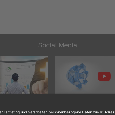
Social Media
ihe zum Thema
TDM wird direkt in die Systeme namh
anagement
Mehr erfahren
Hersteller wie…
Mehr erfahren