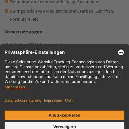
Definition von benutzerabhängige Suchfelder.
Konfiguration von Menüstrukturen, Farben, Schriften,
Formulare, etc.
Voraussetzungen:
Schulung TDM Basismodul
Dauer: 2 Tage
Anmeldung in Tübingen
Inhouse-Training anfragen