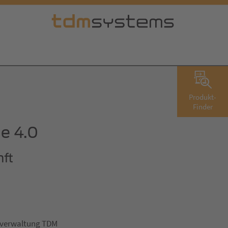
Produkt-
Finder
e 4.0
nft
enverwaltung TDM