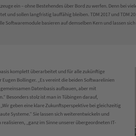
kzeuge ein – ohne Bestehendes über Bord zu werfen. Denn bei vi
et und sollen langfristig lauffähig bleiben. TDM 2017 und TDM 201
 Alle Softwaremodule basieren auf demselben Kern und lassen sich 
sis komplett überarbeitet und für alle zukünftige
r Eugen Bollinger. „Es vereint die beiden Softwarelinien
er gemeinsamen Datenbasis aufbauen, aber mit
.“ Besonders stolz ist man in Tübingen darauf,
ir geben eine klare Zukunftsperspektive bei gleichzeitig
ebaute Systeme.“ Sie lassen sich weiterentwickeln und
 realisieren, „ganz im Sinne unserer übergeordneten IT-