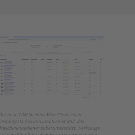
Der neue TDM Machine Web Client ist ein
leistungsstarkes und intuitives Modul, das
Maschinenbediener dabei unterstützt, Werkzeuge
auf dem Shopfloor effektiver zu verwalten und zu