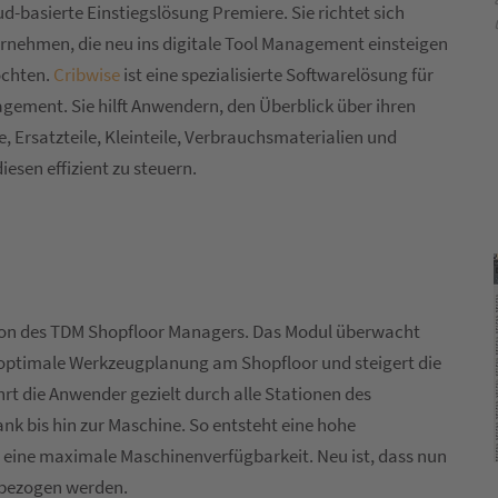
d-basierte Einstiegslösung Premiere. Sie richtet sich
rnehmen, die neu ins digitale Tool Management einsteigen
öchten.
Cribwise
ist eine spezialisierte Softwarelösung für
ement. Sie hilft Anwendern, den Überblick über ihren
 Ersatzteile, Kleinteile, Verbrauchsmaterialien und
esen effizient zu steuern.
ion des TDM Shopfloor Managers. Das Modul überwacht
e optimale Werkzeugplanung am Shopfloor und steigert die
hrt die Anwender gezielt durch alle Stationen des
 bis hin zur Maschine. So entsteht eine hohe
ine maximale Maschinenverfügbarkeit. Neu ist, dass nun
nbezogen werden.