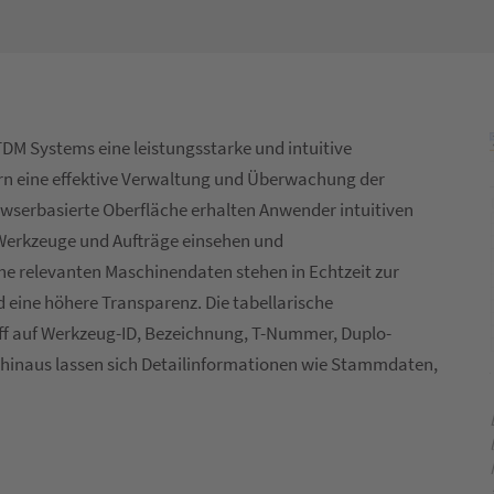
TDM Systems eine leistungsstarke und intuitive
n eine effektive Verwaltung und Überwachung der
wserbasierte Oberfläche erhalten Anwender intuitiven
 Werkzeuge und Aufträge einsehen und
he relevanten Maschinendaten stehen in Echtzeit zur
d eine höhere Transparenz. Die tabellarische
ff auf Werkzeug-ID, Bezeichnung, T-Nummer, Duplo-
inaus lassen sich Detailinformationen wie Stammdaten,