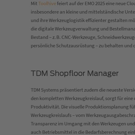
Mit
Toolhive
feiert auf der EMO 2025 eine neue Clou
insbesondere an kleine und mittelständische Unte
und ihre Werkzeuglogistik effizienter gestalten m
die digitale Werkzeugverwaltung und Bestellmanag
Bestand – z. B. CNC-Werkzeuge, Schneidwerkzeuge,
persönliche Schutzausrüstung – zu behalten und di
TDM Shopfloor Manager
TDM Systems präsentiert zudem die neueste Vers
den kompletten Werkzeugkreislauf, sorgt für ein
Produktivität. Die visuelle Produktionsplanung fü
Werkzeugkreislaufs – vom Werkzeugausgabeschrank
Transparenz im Umgang mit den Werkzeugen und e
auch Betriebsmittel in die Bedarfsberechnung ei